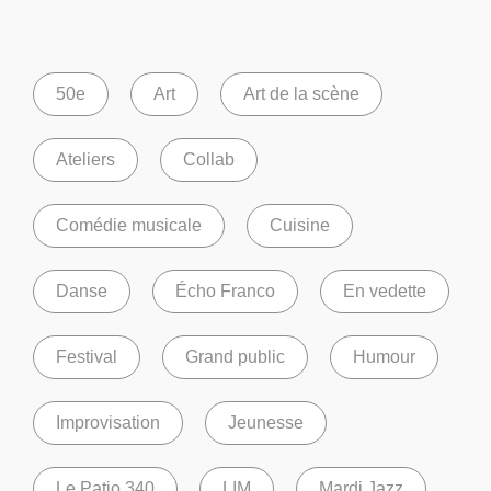
50e
Art
Art de la scène
Ateliers
Collab
Comédie musicale
Cuisine
Danse
Écho Franco
En vedette
Festival
Grand public
Humour
Improvisation
Jeunesse
Le Patio 340
LIM
Mardi Jazz