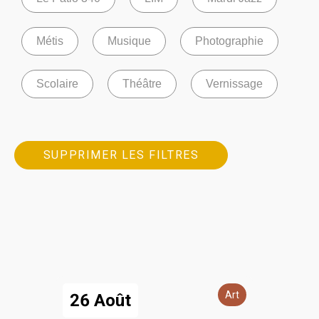
Métis
Musique
Photographie
Scolaire
Théâtre
Vernissage
SUPPRIMER LES FILTRES
Art
26 Août