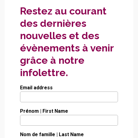
Restez au courant
Union National Française
des dernières
nouvelles et des
évènements à venir
grâce à notre
infolettre.
Stella’s au CCFM
Email address
Prénom | First Name
Nom de famille | Last Name
MERCI