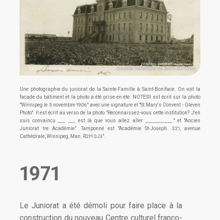
Une photographie du juniorat de la Sainte-Famille à Saint-Boniface. On voit la
facade du bâtiment et la photo a été prise en été. NOTESIl est écrit sur la photo
"Winnipeg le 5 novembre 1906" avec une signature et "St.Mary's Convent - Gleven
Photo". Il est écrit au verso de la photo "Reconnaissez-vous cette institution? J'en
suis convaincu ___ ___ est là que vous allez aller ___________." et "Ancien
Juniorat 1re Académie". Tamponné est "Académie St-Joseph. 321, avenue
Cathédrale, Winnipeg, Man. R2H 0J3".
1971
Le Juniorat a été démoli pour faire place à la
construction du nouveau Centre culturel franco-