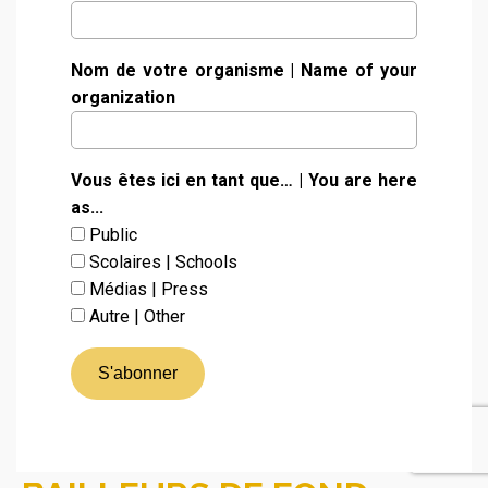
Nom de votre organisme | Name of your
organization
Nous exprimons notre
sincère gratitude envers
Vous êtes ici en tant que… | You are here
as...
nos bailleurs de fonds,
Public
Scolaires | Schools
partenaires et
Médias | Press
Autre | Other
commanditaires pour leur
précieux soutien.