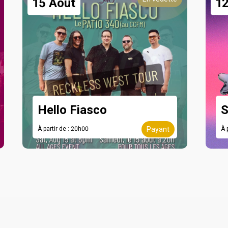
15 Août
1
Hello Fiasco
Restez
À partir de : 20h00
Payant
À 
derniè
évènem
notre i
Email address