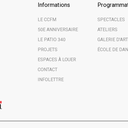
Informations
Programmat
Prénom | First
LE CCFM
SPECTACLES
50E ANNIVERSAIRE
ATELIERS
Nom de famille
LE PATIO 340
GALERIE D'ART
PROJETS
ÉCOLE DE DA
Nom de votre o
ESPACES À LOUER
CONTACT
Vous êtes ici en
INFOLETTRE
Public
Scolaires | S
Médias | Pre
Autre | Other