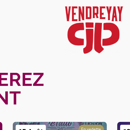
EREZ
NT
En vedette