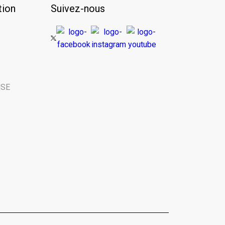
ion
Suivez-nous
 Name
 | Last Name
NSE
rganisme | Name of your organization
 tant que… | You are here as...
chools
ss