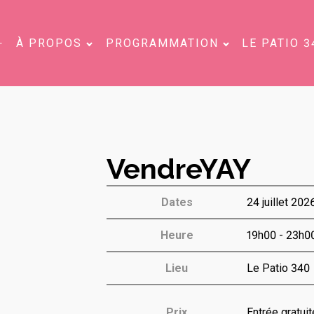
À PROPOS
PROGRAMMATION
LE PATIO 3
VendreYAY
Dates
24 juillet 202
Heure
19h00 - 23h0
Lieu
Le Patio 340
Prix
Entrée gratuit