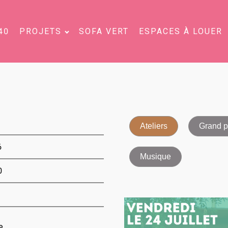
40
PROJETS
SOFA VERT
ESPACES À LOUER
Ateliers
Grand p
6
Musique
0
e