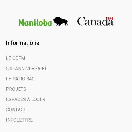
Informations
×
LE CCFM
Restez au courant
50E ANNIVERSAIRE
des dernières
LE PATIO 340
nouvelles et des
PROJETS
évènements à venir
ESPACES À LOUER
grâce à notre
CONTACT
infolettre.
INFOLETTRE