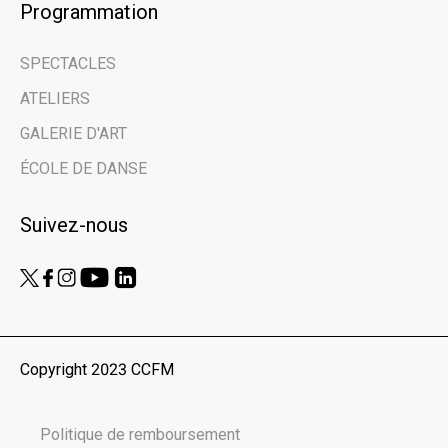
Programmation
Email address
SPECTACLES
Prénom | First Name
ATELIERS
GALERIE D'ART
Nom de famille | Last Name
ÉCOLE DE DANSE
Suivez-nous
Nom de votre organisme | Name of your
organization
Vous êtes ici en tant que… | You are here
as...
Copyright 2023 CCFM
Public
Scolaires | Schools
Politique de remboursement
Médias | Press