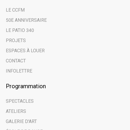
LE CCFM
Restez au courant
50E ANNIVERSAIRE
des dernières
LE PATIO 340
nouvelles et des
PROJETS
évènements à venir
ESPACES À LOUER
grâce à notre
CONTACT
infolettre.
INFOLETTRE
Programmation
Email address
SPECTACLES
Prénom | First Name
ATELIERS
GALERIE D'ART
Nom de famille | Last Name