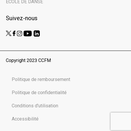
ÉCOLE DE DANSE
Suivez-nous
Nom de votre organisme | Name of your
organization
Vous êtes ici en tant que… | You are here
as...
Copyright 2023 CCFM
Public
Scolaires | Schools
Politique de remboursement
Médias | Press
Autre | Other
Politique de confidentialité
Conditions d'utilisation
Accessibilité