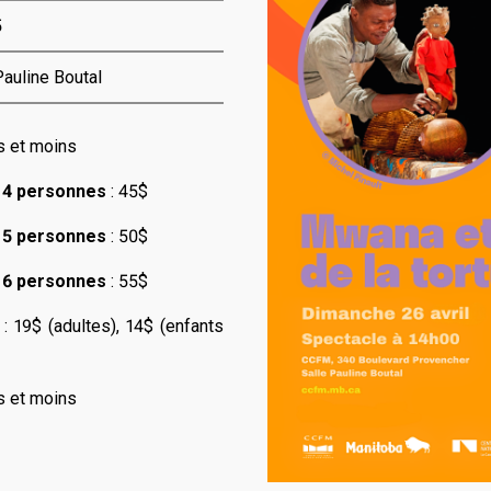
5
auline Boutal
s et moins
e 4 personnes
: 45$
e 5 personnes
: 50$
e 6 personnes
: 55$
: 19$ (adultes), 14$ (enfants
s et moins