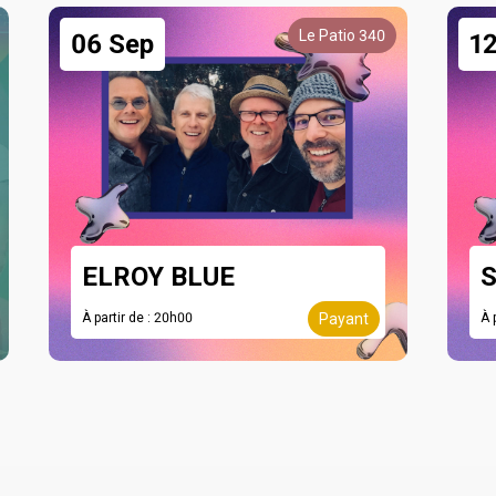
Le Patio 340
06 Sep
1
ELROY BLUE
À partir de : 20h00
Payant
À 