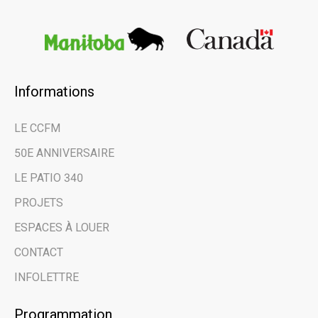
Informations
×
LE CCFM
Restez au courant
50E ANNIVERSAIRE
des dernières
LE PATIO 340
nouvelles et des
PROJETS
évènements à venir
ESPACES À LOUER
grâce à notre
CONTACT
infolettre.
INFOLETTRE
Programmation
Email address