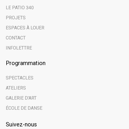
des dernières
LE PATIO 340
nouvelles et des
PROJETS
évènements à venir
ESPACES À LOUER
grâce à notre
CONTACT
infolettre.
INFOLETTRE
Email address
Programmation
SPECTACLES
Prénom | First Name
ATELIERS
GALERIE D'ART
Nom de famille | Last Name
ÉCOLE DE DANSE
Suivez-nous
Nom de votre organisme | Name of your