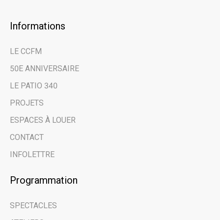
Informations
×
LE CCFM
Restez au courant
50E ANNIVERSAIRE
des dernières
LE PATIO 340
nouvelles et des
PROJETS
évènements à venir
ESPACES À LOUER
grâce à notre
CONTACT
infolettre.
INFOLETTRE
Programmation
Email address
SPECTACLES
Prénom | First Name