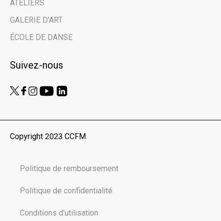
ATELIERS
GALERIE D'ART
Nom de famille | Last Name
ÉCOLE DE DANSE
Suivez-nous
Nom de votre organisme | Name of your
organization
Vous êtes ici en tant que… | You are here
as...
Copyright 2023 CCFM
Public
Scolaires | Schools
Politique de remboursement
Médias | Press
Autre | Other
Politique de confidentialité
Conditions d'utilisation