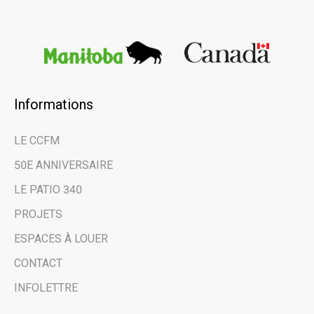
Informations
×
LE CCFM
Restez au courant
50E ANNIVERSAIRE
des dernières
LE PATIO 340
nouvelles et des
PROJETS
évènements à venir
ESPACES À LOUER
CONTACT
grâce à notre
INFOLETTRE
infolettre.