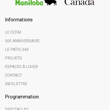
Informations
×
LE CCFM
Restez au courant
50E ANNIVERSAIRE
des dernières
LE PATIO 340
nouvelles et des
PROJETS
évènements à venir
ESPACES À LOUER
grâce à notre
CONTACT
infolettre.
INFOLETTRE
Email address
Programmation
SPECTACLES