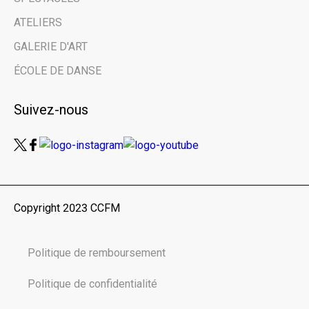
Prénom | First Name
ATELIERS
GALERIE D'ART
Nom de famille | Last Name
ÉCOLE DE DANSE
Suivez-nous
Nom de votre organisme | Name of your
organization
Vous êtes ici en tant que… | You are here
as...
Copyright 2023 CCFM
Public
Scolaires | Schools
Politique de remboursement
Médias | Press
Autre | Other
Politique de confidentialité