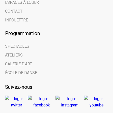
évènements à venir
ESPACES À LOUER
CONTACT
grâce à notre
INFOLETTRE
infolettre.
Programmation
Email address
SPECTACLES
ATELIERS
Prénom | First Name
GALERIE D'ART
ÉCOLE DE DANSE
Nom de famille | Last Name
Suivez-nous
Nom de votre organisme | Name of your
organization