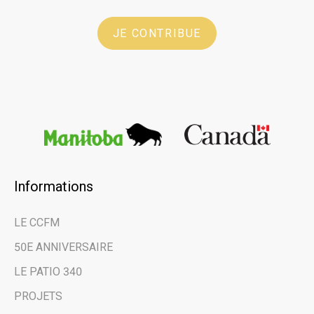
JE CONTRIBUE
Informations
×
LE CCFM
Restez au courant
50E ANNIVERSAIRE
des dernières
LE PATIO 340
nouvelles et des
PROJETS