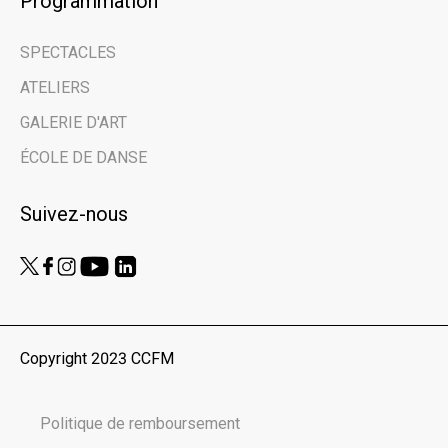
Programmation
SPECTACLES
Prénom | First Name
ATELIERS
GALERIE D'ART
Nom de famille | Last Name
ÉCOLE DE DANSE
Suivez-nous
Nom de votre organisme | Name of your
organization
Vous êtes ici en tant que… | You are here
as...
Copyright 2023 CCFM
Public
Scolaires | Schools
Politique de remboursement
Médias | Press