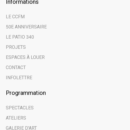
Informations
×
LE CCFM
Restez au courant
50E ANNIVERSAIRE
des dernières
LE PATIO 340
nouvelles et des
PROJETS
évènements à venir
ESPACES À LOUER
grâce à notre
CONTACT
infolettre.
INFOLETTRE
Email address
Programmation
SPECTACLES
Prénom | First Name
ATELIERS
GALERIE D'ART