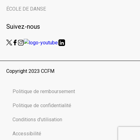
Nom de famille | Last Name
ÉCOLE DE DANSE
Suivez-nous
Nom de votre organisme | Name of your
organization
Vous êtes ici en tant que… | You are here
as...
Copyright 2023 CCFM
Public
Scolaires | Schools
Politique de remboursement
Médias | Press
Autre | Other
Politique de confidentialité
Conditions d'utilisation
Accessibilité