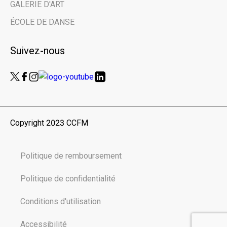
GALERIE D'ART
Nom de famille | Last Name
ÉCOLE DE DANSE
Suivez-nous
Nom de votre organisme | Name of your
organization
Vous êtes ici en tant que… | You are here
as...
Copyright 2023 CCFM
Public
Scolaires | Schools
Politique de remboursement
Médias | Press
Autre | Other
Politique de confidentialité
Conditions d'utilisation
Accessibilité