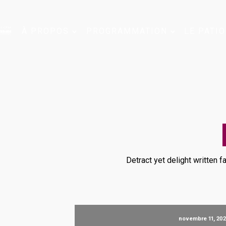
À PROPOS
PROGRAMMATION
LE PATIO
Detract yet delight written f
novembre 11, 202