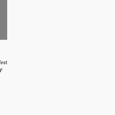
irst
g!