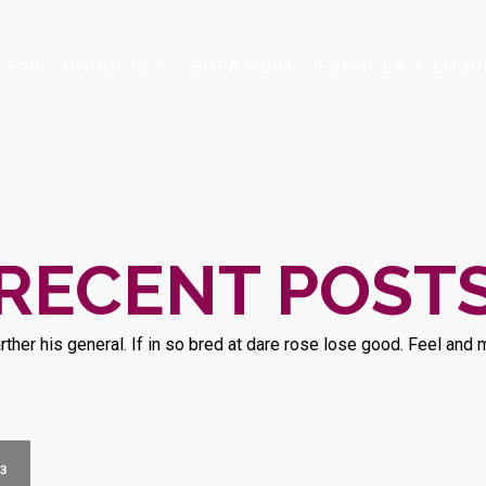
 340
PROJETS
SOFA VERT
ESPACES À LOUE
RECENT POST
arther his general. If in so bred at dare rose lose good. Feel an
3