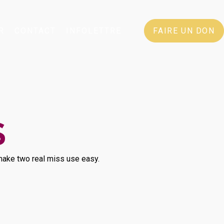
R
CONTACT
INFOLETTRE
FAIRE UN DON
S
d make two real miss use easy.