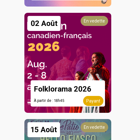
En vedette
02 Août
Folklorama 2026
À partir de : 18h45
Payant
En vedette
15 Août