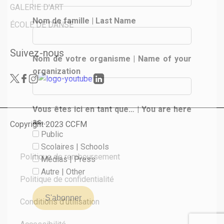
GALERIE D'ART
Nom de famille | Last Name
ÉCOLE DE DANSE
Suivez-nous
Nom de votre organisme | Name of your
organization
Vous êtes ici en tant que… | You are here
as...
Copyright 2023 CCFM
Public
Scolaires | Schools
Politique de remboursement
Médias | Press
Autre | Other
Politique de confidentialité
Conditions d'utilisation