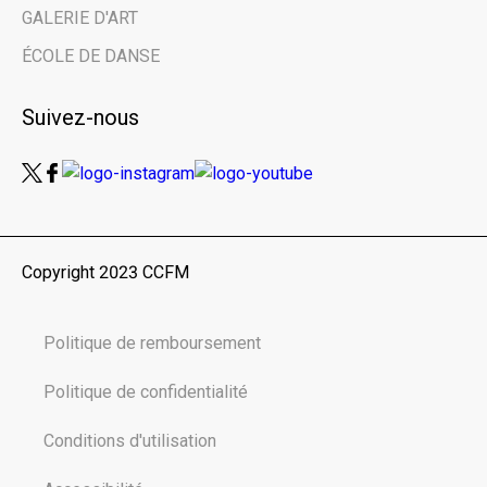
grâce à notre
GALERIE D'ART
infolettre.
ÉCOLE DE DANSE
Email address
Suivez-nous
Prénom | First Name
Copyright 2023 CCFM
Nom de famille | Last Name
Politique de remboursement
Nom de votre organisme | Name of your
organization
Politique de confidentialité
Conditions d'utilisation
Vous êtes ici en tant que… | You are here