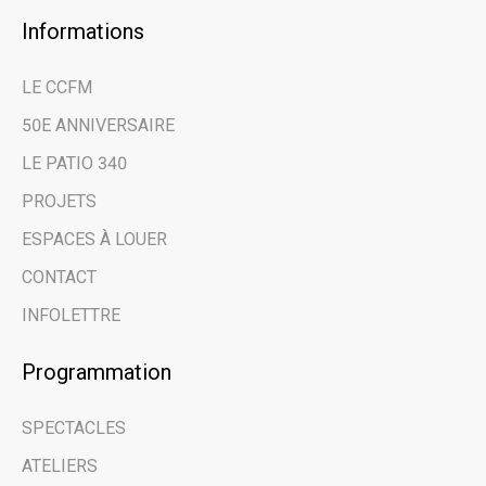
Informations
LE CCFM
50E ANNIVERSAIRE
LE PATIO 340
PROJETS
ESPACES À LOUER
×
CONTACT
Restez au courant
INFOLETTRE
des dernières
Programmation
nouvelles et des
SPECTACLES
évènements à venir
ATELIERS