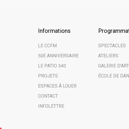
notre i
Email address
Informations
Programmat
Prénom | First
LE CCFM
SPECTACLES
50E ANNIVERSAIRE
ATELIERS
Nom de famille
LE PATIO 340
GALERIE D'ART
PROJETS
ÉCOLE DE DA
Nom de votre o
ESPACES À LOUER
CONTACT
Vous êtes ici en
INFOLETTRE
Public
Scolaires | S
Médias | Pre