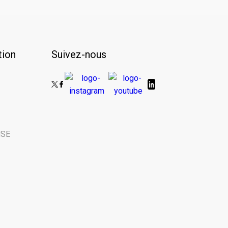
nfolettre.
ion
Suivez-nous
 Name
 | Last Name
NSE
rganisme | Name of your organization
 tant que… | You are here as...
chools
ss