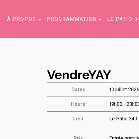
À PROPOS
PROGRAMMATION
LE PATIO 3
VendreYAY
Dates
10 juillet 202
Heure
19h00 - 23h0
Lieu
Le Patio 340
Prix
Entrée gratuit