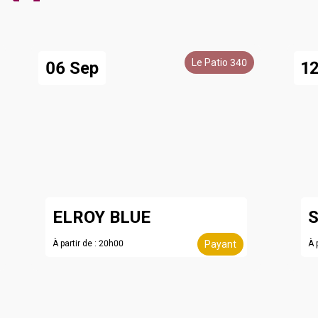
Le Patio 340
06 Sep
1
ELROY BLUE
Restez
À partir de : 20h00
Payant
À 
derniè
évènem