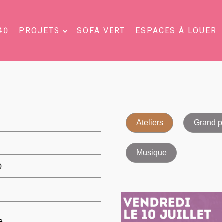
40
PROJETS
SOFA VERT
ESPACES À LOUER
Ateliers
Grand p
6
Musique
0
e