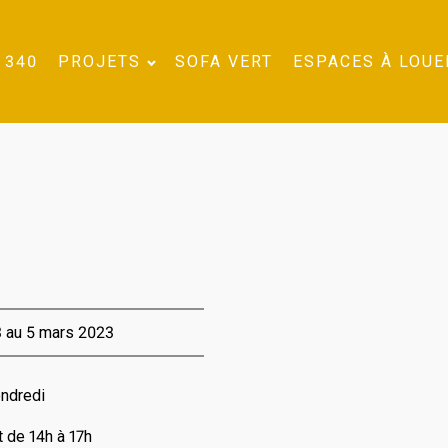
 340
PROJETS
SOFA VERT
ESPACES À LOUE
3 au 5 mars 2023
endredi
t de 14h à 17h