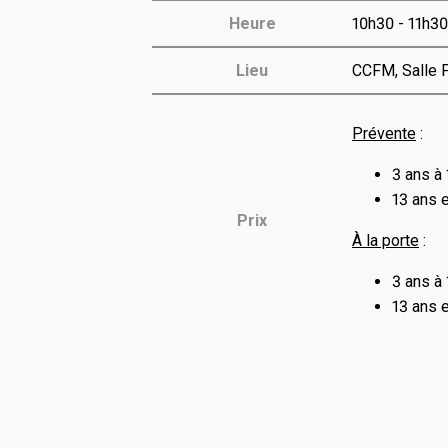
Heure
10h30 - 11h30
Lieu
CCFM, Salle P
Prévente
:
3 ans à 
13 ans e
Prix
À la porte
:
3 ans à 
13 ans e