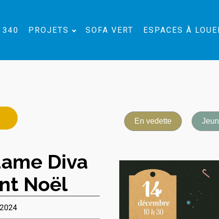
 340
PROJETS
SOFA VERT
ESPACES À LOUE
En vedette
Jeun
adame Diva
nt Noël
 2024