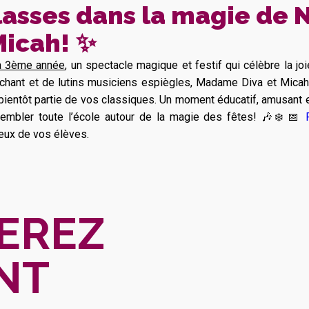
lasses dans la magie de 
Micah!
✨
la 3ème année
, un spectacle magique et festif qui célèbre la joie
nt et de lutins musiciens espiègles, Madame Diva et Micah r
ientôt partie de vos classiques. Un moment éducatif, amusant et 
sembler toute l’école autour de la magie des fêtes! 🎶❄️ 📅
eux de vos élèves.
EREZ
NT