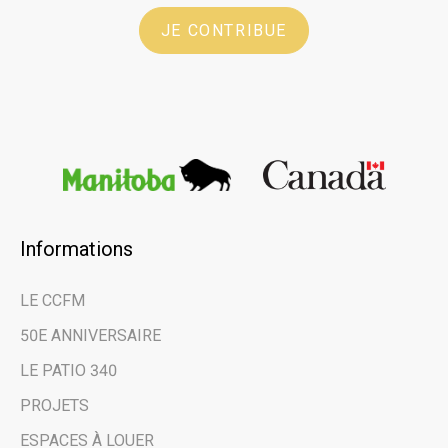
JE CONTRIBUE
Informations
×
LE CCFM
Restez au courant
50E ANNIVERSAIRE
des dernières
LE PATIO 340
nouvelles et des
PROJETS
évènements à venir
ESPACES À LOUER