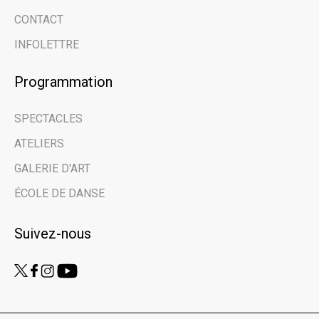
grâce à notre
CONTACT
infolettre.
INFOLETTRE
Programmation
Email address
SPECTACLES
Prénom | First Name
ATELIERS
GALERIE D'ART
Nom de famille | Last Name
ÉCOLE DE DANSE
Suivez-nous
Nom de votre organisme | Name of your
organization
Vous êtes ici en tant que… | You are here