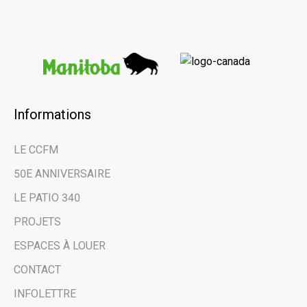
Informations
×
LE CCFM
Restez au courant
50E ANNIVERSAIRE
des dernières
LE PATIO 340
nouvelles et des
PROJETS
évènements à venir
ESPACES À LOUER
CONTACT
grâce à notre
INFOLETTRE
infolettre.