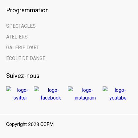
Programmation
Email address
SPECTACLES
ATELIERS
Prénom | First Name
GALERIE D'ART
ÉCOLE DE DANSE
Nom de famille | Last Name
Suivez-nous
Nom de votre organisme | Name of your
organization
Vous êtes ici en tant que… | You are here
as...
Copyright 2023 CCFM
Public