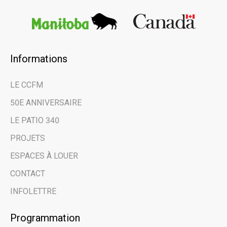
Informations
×
LE CCFM
Restez au courant
50E ANNIVERSAIRE
des dernières
LE PATIO 340
nouvelles et des
PROJETS
évènements à venir
ESPACES À LOUER
grâce à notre
CONTACT
infolettre.
INFOLETTRE
Programmation
Email address