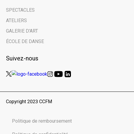
SPECTACLES
Prénom | First Name
ATELIERS
GALERIE D'ART
Nom de famille | Last Name
ÉCOLE DE DANSE
Suivez-nous
Nom de votre organisme | Name of your
organization
Vous êtes ici en tant que… | You are here
as...
Copyright 2023 CCFM
Public
Scolaires | Schools
Politique de remboursement
Médias | Press
Autre | Other