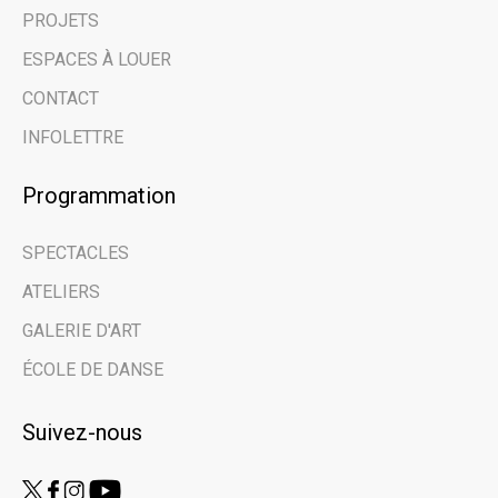
nouvelles et des
PROJETS
évènements à venir
ESPACES À LOUER
grâce à notre
CONTACT
infolettre.
INFOLETTRE
Programmation
Email address
SPECTACLES
Prénom | First Name
ATELIERS
GALERIE D'ART
Nom de famille | Last Name
ÉCOLE DE DANSE
Suivez-nous
Nom de votre organisme | Name of your
organization