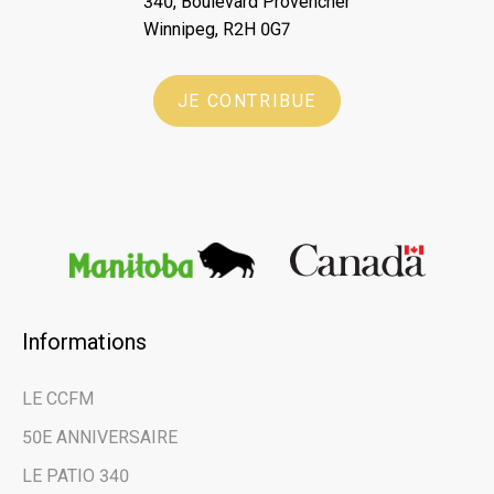
340, Boulevard Provencher
Winnipeg, R2H 0G7
JE CONTRIBUE
Informations
×
LE CCFM
Restez au courant
50E ANNIVERSAIRE
des dernières
LE PATIO 340