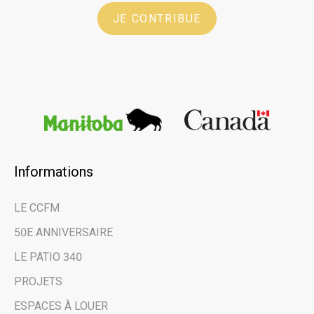
JE CONTRIBUE
Informations
×
LE CCFM
Restez au courant
50E ANNIVERSAIRE
des dernières
LE PATIO 340
nouvelles et des
PROJETS
évènements à venir
ESPACES À LOUER