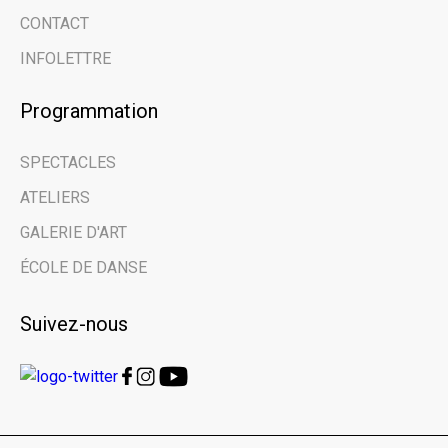
grâce à notre
CONTACT
infolettre.
INFOLETTRE
Programmation
Email address
SPECTACLES
Prénom | First Name
ATELIERS
GALERIE D'ART
Nom de famille | Last Name
ÉCOLE DE DANSE
Suivez-nous
Nom de votre organisme | Name of your
organization
Vous êtes ici en tant que… | You are here