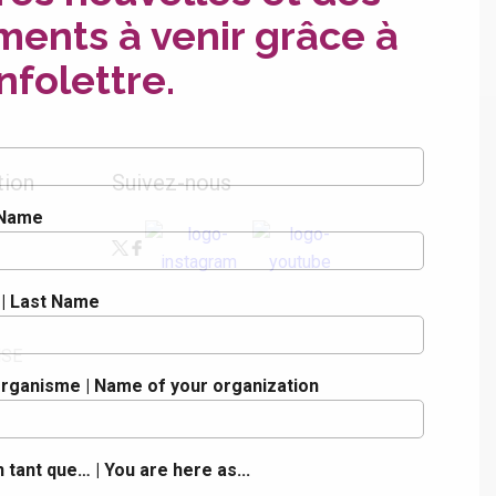
ents à venir grâce à
nfolettre.
ion
Suivez-nous
 Name
 | Last Name
NSE
rganisme | Name of your organization
 tant que… | You are here as...