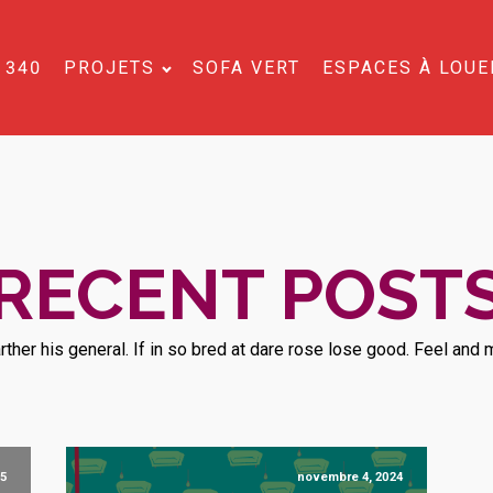
 340
PROJETS
SOFA VERT
ESPACES À LOUE
RECENT POST
arther his general. If in so bred at dare rose lose good. Feel an
5
novembre 4, 2024