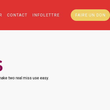
R
CONTACT
INFOLETTRE
FAIRE UN DON
S
d make two real miss use easy.