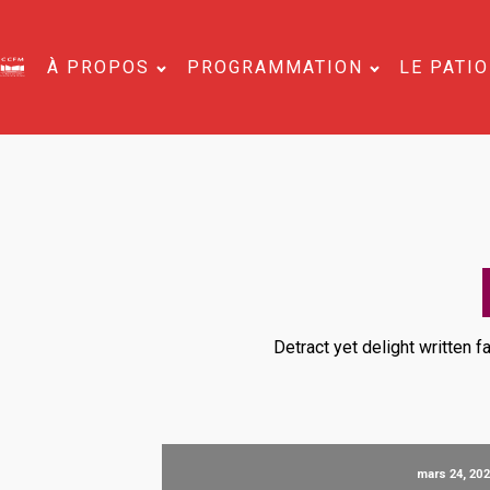
À PROPOS
PROGRAMMATION
LE PATIO
Detract yet delight written f
mars 24, 202