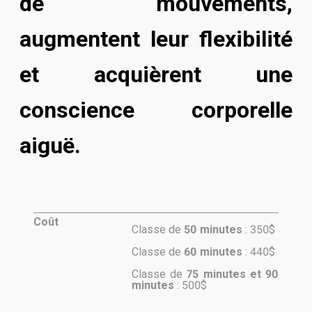
de mouvements,
augmentent leur flexibilité
et acquièrent une
conscience corporelle
aiguë.
Coût
Classe de
50 minutes
: 350$
Classe de
60 minutes
: 440$
Classe de
75 minutes et 90
minutes
: 500$