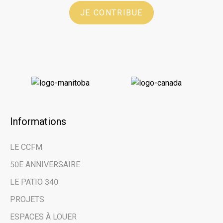
JE CONTRIBUE
Informations
×
LE CCFM
Restez au courant
50E ANNIVERSAIRE
des dernières
LE PATIO 340
nouvelles et des
PROJETS
évènements à venir
ESPACES À LOUER