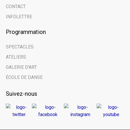
CONTACT
grâce à notre
INFOLETTRE
infolettre.
Programmation
Email address
SPECTACLES
ATELIERS
Prénom | First Name
GALERIE D'ART
ÉCOLE DE DANSE
Nom de famille | Last Name
Suivez-nous
Nom de votre organisme | Name of your
organization