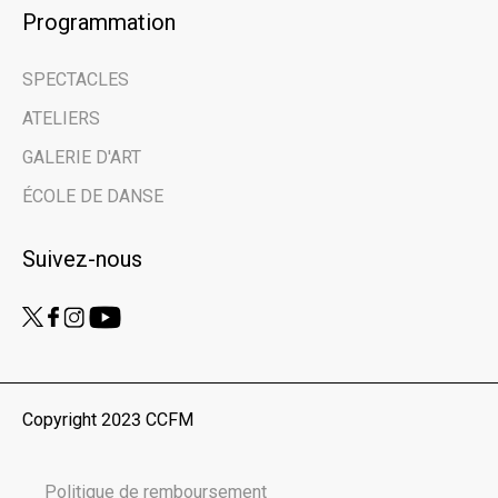
Programmation
Email address
SPECTACLES
Prénom | First Name
ATELIERS
GALERIE D'ART
Nom de famille | Last Name
ÉCOLE DE DANSE
Suivez-nous
Nom de votre organisme | Name of your
organization
Vous êtes ici en tant que… | You are here
as...
Copyright 2023 CCFM
Public
Scolaires | Schools
Politique de remboursement
Médias | Press