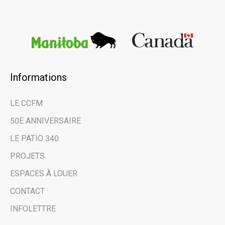
Informations
×
LE CCFM
Restez au courant
50E ANNIVERSAIRE
des dernières
LE PATIO 340
nouvelles et des
PROJETS
évènements à venir
ESPACES À LOUER
grâce à notre
CONTACT
infolettre.
INFOLETTRE