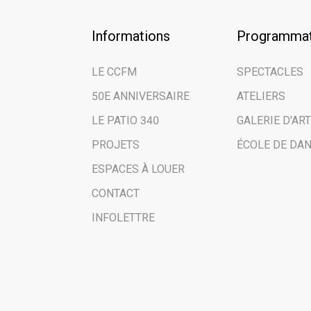
Email address
Informations
Programmat
Prénom | First
LE CCFM
SPECTACLES
50E ANNIVERSAIRE
ATELIERS
Nom de famille
LE PATIO 340
GALERIE D'ART
PROJETS
ÉCOLE DE DA
Nom de votre o
ESPACES À LOUER
CONTACT
Vous êtes ici en
INFOLETTRE
Public
Scolaires | S
Médias | Pre
Autre | Other