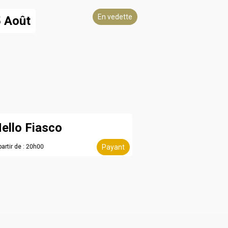
En vedette
 Août
ello Fiasco
partir de : 20h00
Payant