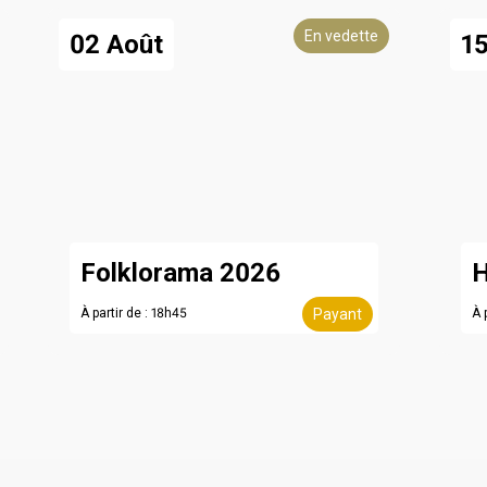
En vedette
02 Août
15
Folklorama 2026
H
À partir de : 18h45
Payant
À 