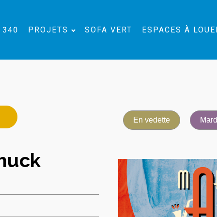
 340
PROJETS
SOFA VERT
ESPACES À LOUE
En vedette
Mard
huck