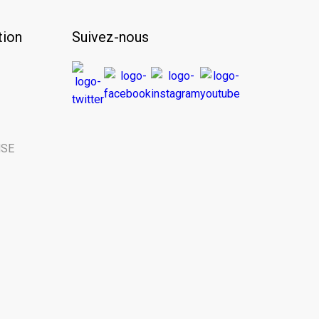
ion
Suivez-nous
 Name
 | Last Name
NSE
rganisme | Name of your organization
 tant que… | You are here as...
chools
ss